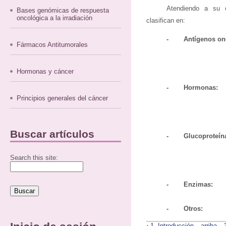
Atendiendo a su o
Bases genómicas de respuesta
oncológica a la irradiación
clasifican en:
-
Antígenos onc
Fármacos Antitumorales
son: 
Hormonas y cáncer
-
Hormonas:
qu
Principios generales del cáncer
son: cate
Buscar artículos
-
Glucoproteín
Search this site:
CA 19.9, 
-
Enzimas:
eno
-
Otros:
proteí
‹ 1. Introducción
arriba