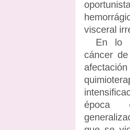
oportun
hemorrág
visceral ir
En lo 
cáncer d
afectac
quimi
intensific
época 
generaliz
que se vi