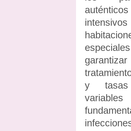
autént
intensiv
habitacio
especiale
garantiz
tratamient
y tasas
variab
fundam
infeccio