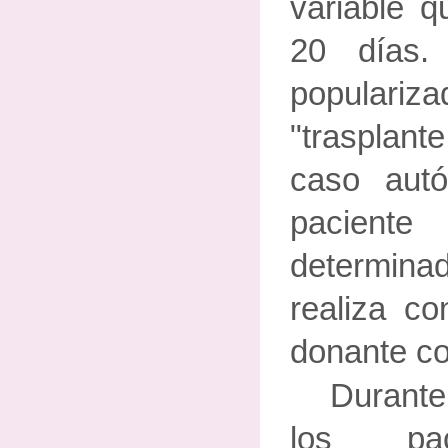
variable q
20 días.
populari
"trasplant
caso autó
pacient
determi
realiza c
donante co
Durante
los pac