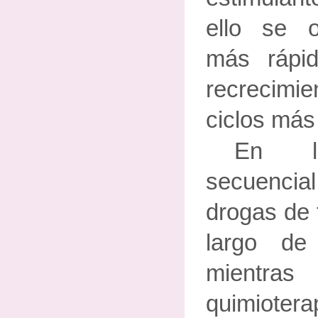
ello se o
más rápi
recrecimi
ciclos más
En la
secuencial
drogas de 
largo de
mientr
quimiotera