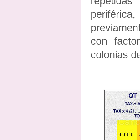
repetid
periféri
previame
con facto
colonias de