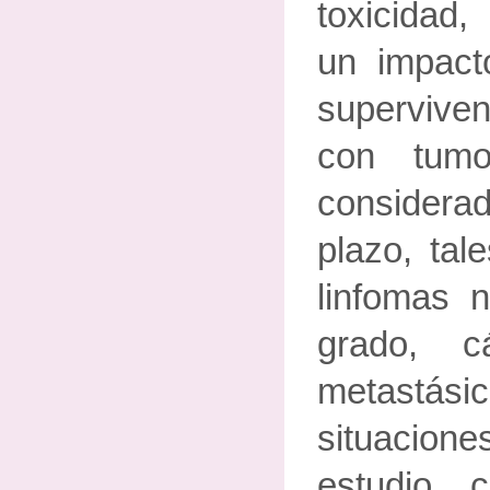
toxicidad
un impact
supervive
con tumo
considerad
plazo, tal
linfomas 
grado, 
metast
situacio
estudio,