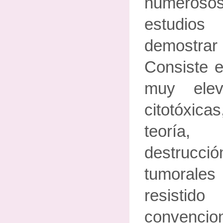
numero
estudio
demostr
Consiste e
muy ele
citotóxic
teoría
destrucci
tumorales 
resist
convenci