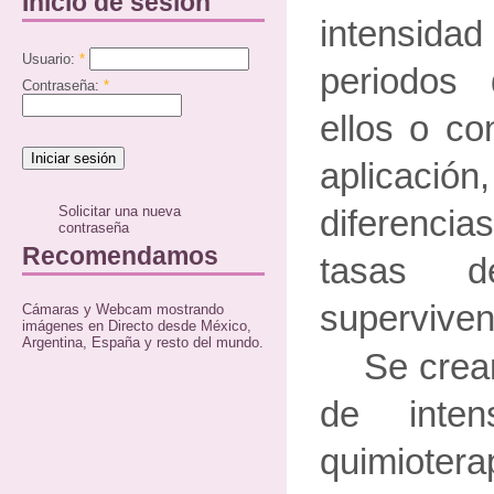
Inicio de sesión
intensidad 
Usuario:
*
periodos
Contraseña:
*
ellos o co
aplicac
Solicitar una nueva
diferenci
contraseña
Recomendamos
tasas d
superviven
Cámaras y Webcam mostrando
imágenes en Directo desde México,
Argentina, España y resto del mundo.
Se crea
de inten
quimioter