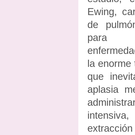
Ewing, car
de pulmón
para p
enfermed
la enorme 
que inevi
aplasia m
administra
intensiva
extracción