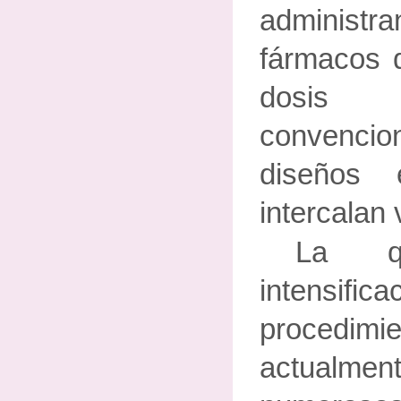
administra
fármacos 
dosis
convencio
diseños
intercalan 
La qu
intensi
procedimie
actualm