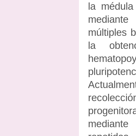
la médula
mediante
múltiples 
la obten
hematopoy
pluripoten
Actualmen
recolec
progen
mediant