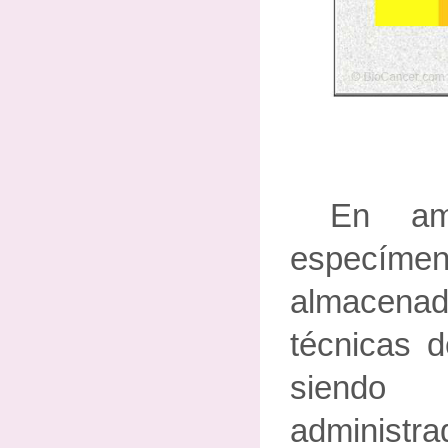
En am
espec
almacen
técnicas d
siendo 
administ