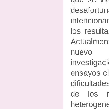
desafo
intenciona
los result
Actualmen
nuevo
investig
ensayos cl
dificultade
de los r
heterog