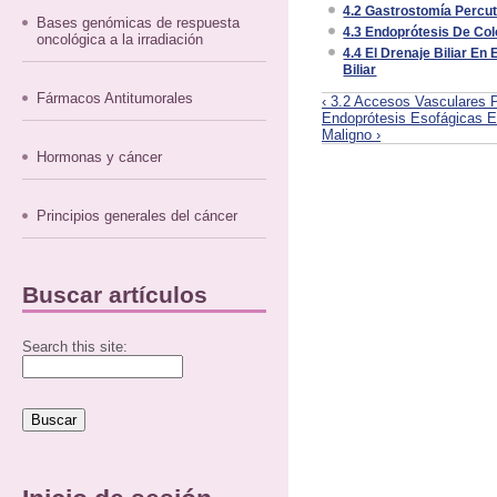
4.2 Gastrostomía Percu
Bases genómicas de respuesta
4.3 Endoprótesis De Co
oncológica a la irradiación
4.4 El Drenaje Biliar E
Biliar
Fármacos Antitumorales
‹ 3.2 Accesos Vasculares P
Endoprótesis Esofágicas E
Maligno ›
Hormonas y cáncer
Principios generales del cáncer
Buscar artículos
Search this site: