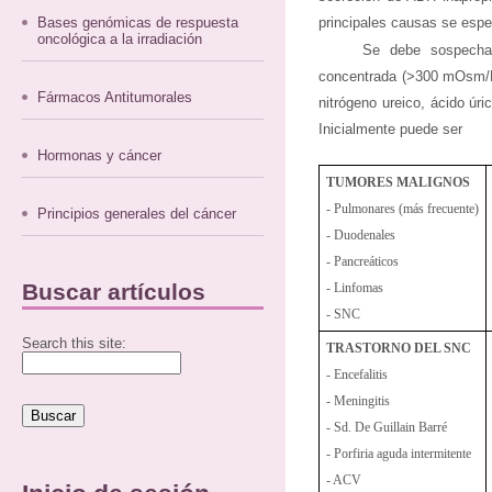
Bases genómicas de respuesta
principales causas se espec
oncológica a la irradiación
Se debe sospechar
concentrada (>300 mOsm/Kg)
Fármacos Antitumorales
nitrógeno ureico, ácido úr
Inicialmente puede ser
Hormonas y cáncer
TUMORES MALIGNOS
- Pulmonares (más frecuente)
Principios generales del cáncer
- Duodenales
- Pancreáticos
Buscar artículos
- Linfomas
- SNC
Search this site:
TRASTORNO DEL SNC
- Encefalitis
- Meningitis
- Sd. De Guillain Barré
- Porfiria aguda intermitente
- ACV