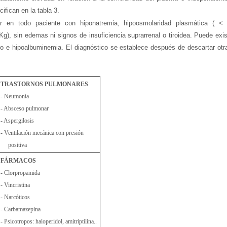
ifican en la tabla 3.
 en todo paciente con hiponatremia, hipoosmolaridad plasmática ( 
, sin edemas ni signos de insuficiencia suprarrenal o tiroidea. Puede exi
ico e hipoalbuminemia. El diagnóstico se establece después de descartar ot
TRASTORNOS PULMONARES
- Neumonía
- Absceso pulmonar
- Aspergilosis
- Ventilación mecánica con presión
positiva
FÁRMACOS
- Clorpropamida
- Vincristina
- Narcóticos
- Carbamazepina
- Psicotropos: haloperidol, amitriptilina..