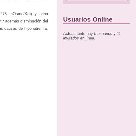
< 275 mOsmo/Kg)) y orina
Usuarios Online
stir además disminución del
ras causas de hiponatremia.
Actualmente hay
0 usuarios
y
11
invitados
en línea.