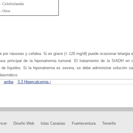
- Ciclofosfamida
- Otros
e por náuseas y cefalea. Si es grave (< 120 mg/dl) puede ocasionar letargia 
sa principal de la hiponatremia tumoral. El tratamiento de la SIADH en 
 de líquidos. Si la hiponatremia es severa, se debe administrar solución sal
plasmático.
arriba
3.3 Hipercalcemia ›
ncer
Diseño Web
Islas Canarias
Fuerteventura
Tenerife