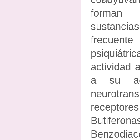
forman
sustanc
frecuent
psiquiátri
actividad 
a su ac
neurotra
receptor
Butiferon
Benzodiac