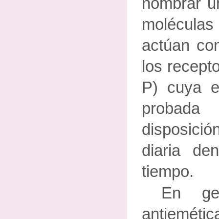
nombrar u
moléculas
actúan co
los recept
P) cuya e
probad
disposici
diaria d
tiempo.
En gen
antieméti