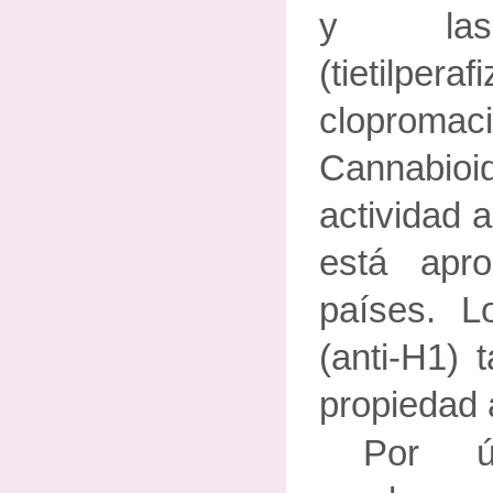
y las 
(tietilperafi
clopromac
Cannab
actividad 
está apr
países. Lo
(anti-H1) 
propiedad 
Por ú