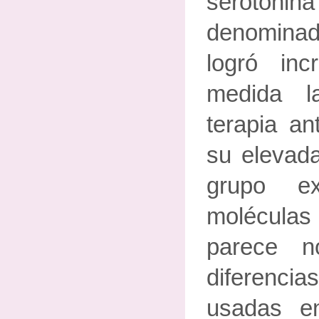
seroton
denominado
logró in
medida l
terapia an
su elevada
grupo ex
molécula
parece n
diferenci
usadas en