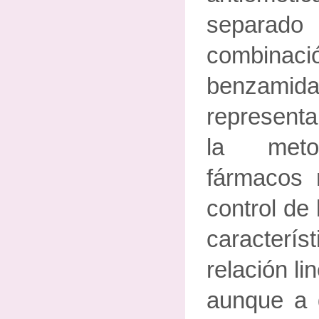
separ
combinac
benzamidas
represent
la meto
fármacos
control de
caracterí
relación li
aunque a d