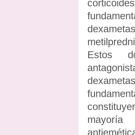
corticoides
fundam
dexameta
metilpredn
Estos d
antagon
dexameta
fundament
constitu
mayoría
antiemét