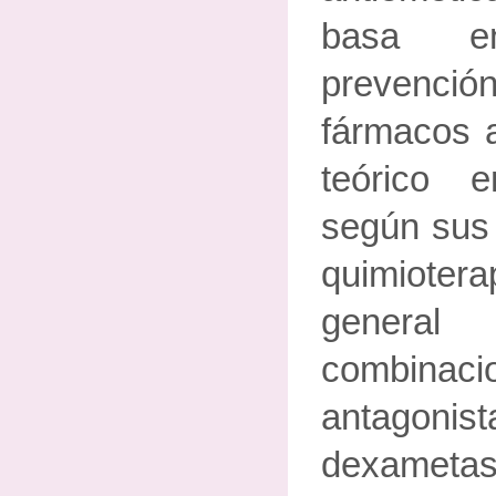
basa e
prevenci
fármacos a
teórico 
según sus 
quimioter
gener
combin
antagoni
dexametas