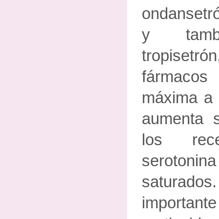
ondansetró
y tambi
tropiset
fármacos
máxima a p
aumenta s
los rec
seroto
saturados
importan