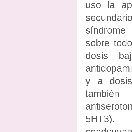
uso la ap
secund
síndrome
sobre todo
dosis ba
antidopami
y a dosi
tambi
antiserot
5HT3). 
coadyuvant