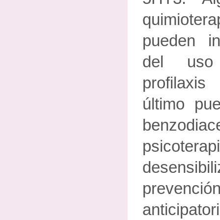
quimiotera
pueden in
del uso
profilaxi
último pue
benzod
psicoterap
desensib
prevenci
anticipatori