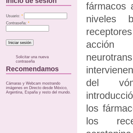
Inicio de sesión
fármacos a
Usuario:
*
niveles 
Contraseña:
*
receptores
acci
neurotr
Solicitar una nueva
contraseña
intervienen
Recomendamos
del vó
Cámaras y Webcam mostrando
imágenes en Directo desde México,
Argentina, España y resto del mundo.
introducci
los fármac
los rec