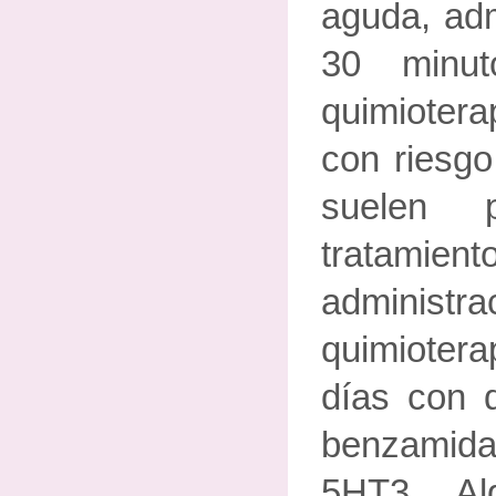
aguda, adm
30 minu
quimiotera
con riesgo
suelen 
tratamie
adminis
quimioter
días con 
benzamid
5HT3. Al