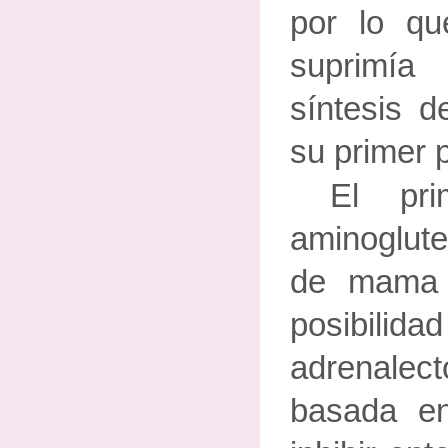
por lo q
suprimía
síntesis d
su primer 
El pr
aminoglut
de mama 
posibili
adrenal
basada en