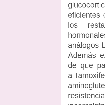
glucocor
eficientes
los resta
hormonal
análogos 
Además exi
de que pac
a Tamoxife
aminoglu
resiste