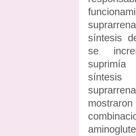
funcionami
suprarrenal
síntesis 
se incr
suprimía
síntesi
suprarrena
mostra
combi
aminog