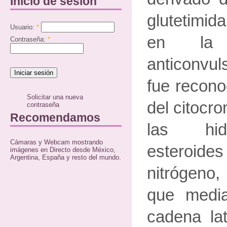
Inicio de sesión
glutetimid
Usuario:
*
en la 
Contraseña:
*
anticonvul
fue recono
Solicitar una nueva
del citocr
contraseña
Recomendamos
las hid
Cámaras y Webcam mostrando
esteroide
imágenes en Directo desde México,
Argentina, España y resto del mundo.
nitrógeno,
que media
cadena lat