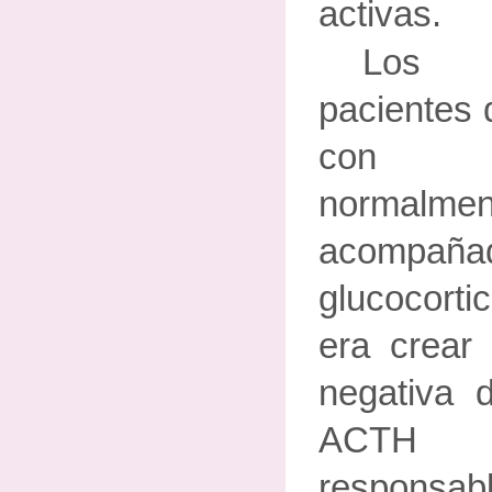
activas.
Los t
pacientes
con ami
normal
acompa
glucocorti
era crear 
negativa 
ACTH h
respo