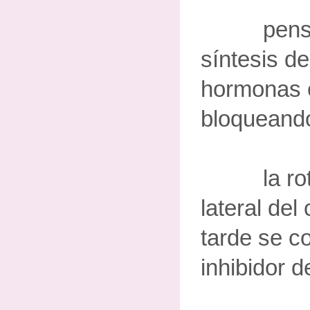
pensó qu
síntesis de
hormonas 
bloqueando
la rotur
lateral del
tarde se c
inhibidor d