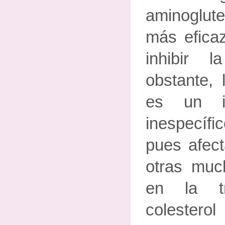
aminoglute
más eficaz
inhibir 
obstante, 
es un in
inespecífi
pues afect
otras much
en la tr
coleste