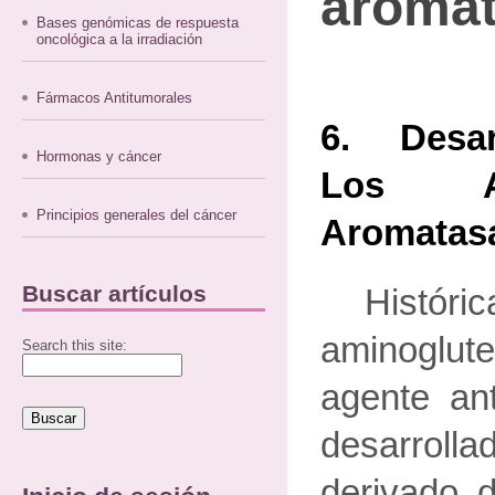
aromat
Bases genómicas de respuesta
oncológica a la irradiación
Fármacos Antitumorales
6. Desarr
Hormonas y cáncer
Los Ag
Principios generales del cáncer
Aromatasa
Buscar artículos
Histór
aminoglut
Search this site:
agente an
desarrolla
derivado d