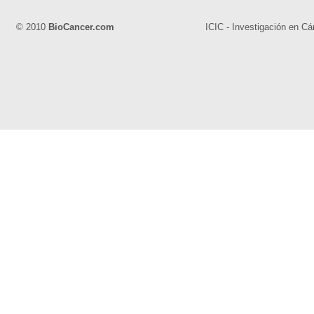
© 2010
BioCancer.com
ICIC - Investigación en Cá