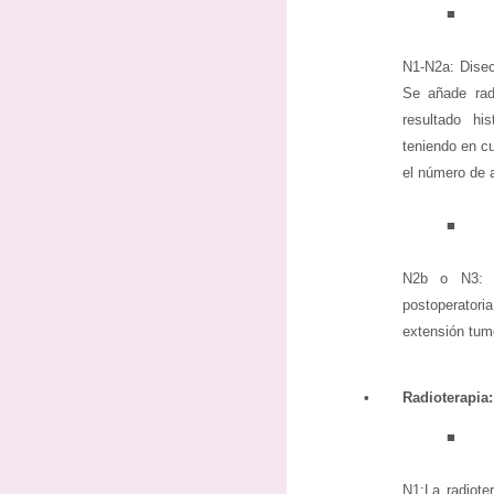
■
N1-N2a: Disecc
Se añade radi
resultado hi
teniendo en cu
el número de 
■
N2b o N3: S
postoperatori
extensión tum
•
Radioterapia:
■
N1:La radiote