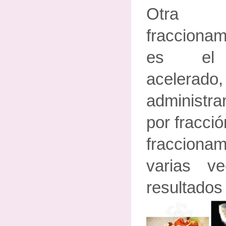
Otra v
fraccionam
es el f
aceler
administra
por fracció
fraccionam
varias v
resultados