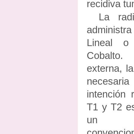
recidiva tu
La rad
administra
Lineal 
Cobalto.
externa, l
necesari
intención 
T1 y T2 e
un fra
convenci