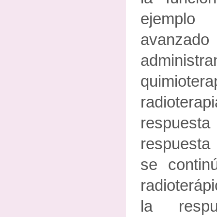
ejemplo
avanzado
administra
quimioter
radioterapi
respuest
respuesta
se contin
radioteráp
la resp