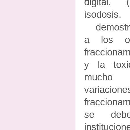
digital
isodosis.
demostr
a los o
fraccionam
y la tox
mucho 
varia
fraccionam
se debe
institucio