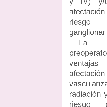
y IV) y/
afectació
riesgo 
ganglionar 
La r
preoperat
ventajas
afect
vasculari
radiación 
riesgo 