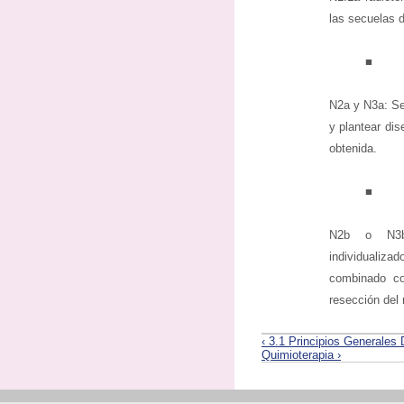
las secuelas d
■
N2a y N3a: Se
y plantear dis
obtenida.
■
N2b o N3b:
individualiz
combinado co
resección del 
‹ 3.1 Principios Generales 
Quimioterapia ›