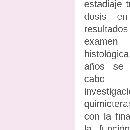
estadiaje 
dosis en
resultado
examen
histológi
años se 
cabo p
investiga
quimioter
con la fin
la funció