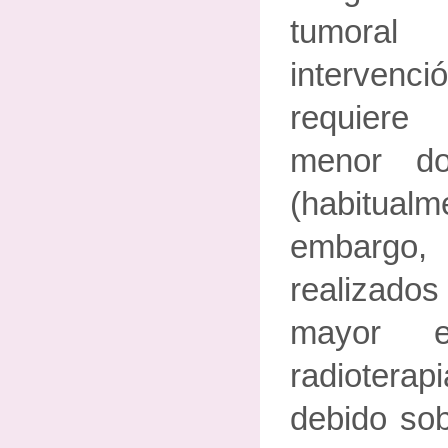
tumora
interven
requiere
menor do
(habitualm
embargo
realizad
mayor e
radiotera
debido sob