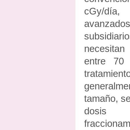
cGy/día
avanzad
subsidia
necesita
entre 70
tratamient
general
tamaño, se
dosis 
fraccionam