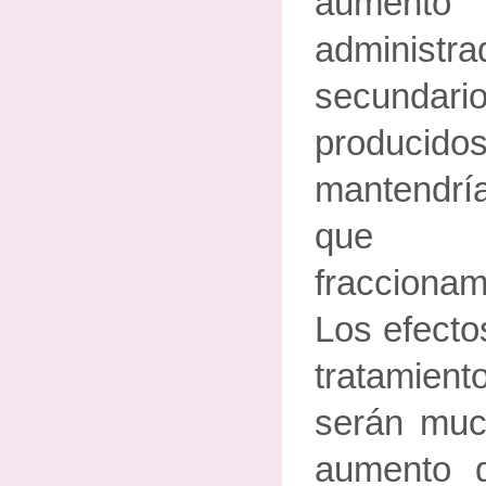
aument
administr
secundar
producidos
mantendrí
que p
fraccionam
Los efecto
tratamie
serán muc
aumento d