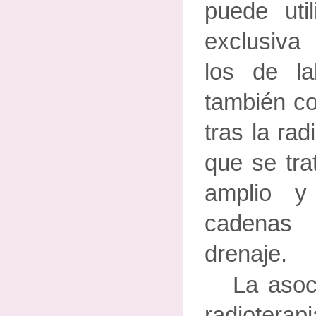
puede uti
exclusiv
los de l
también c
tras la rad
que se tr
amplio y
cadenas 
drenaje.
La asoc
radioterap