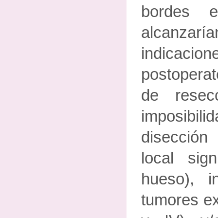
bordes e
alcanzarí
indicacio
postoperat
de resec
imposibili
disección 
local signi
hueso), in
tumores ex