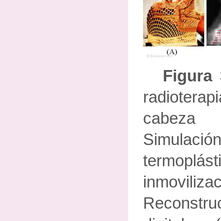
Figura
radioterap
cabeza 
Simulac
termo
inmovi
Reconstru