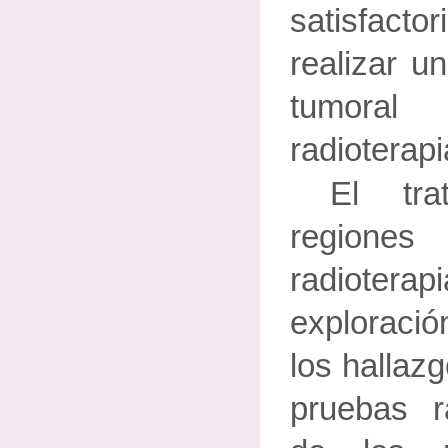
satisfacto
realizar u
tumora
radioterapi
El tra
regiones
radiotera
exploració
los hallaz
pruebas r