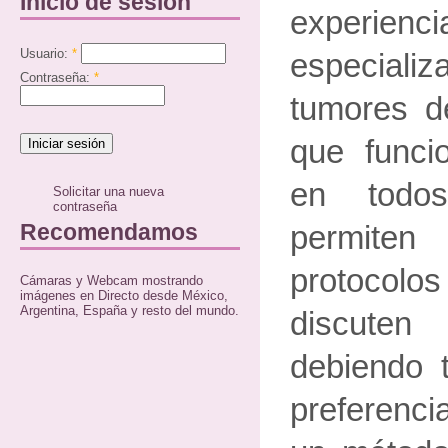
Inicio de sesión
experien
Usuario:
*
especializ
Contraseña:
*
tumores d
que funci
en todos
Solicitar una nueva
contraseña
Recomendamos
permite
protocol
Cámaras y Webcam mostrando
imágenes en Directo desde México,
Argentina, España y resto del mundo.
discuten 
debiendo 
preferenci