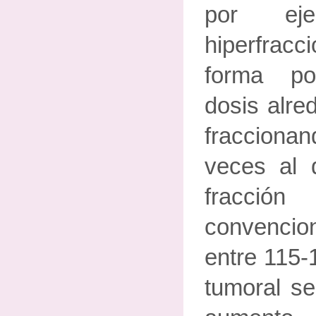
por ej
hiperfracc
forma po
dosis alre
fraccionan
veces al 
fracció
convencio
entre 115-
tumoral se