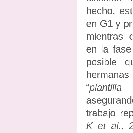
hecho, est
en G1 y pri
mientras
en la fas
posible q
hermana
“
planti
asegurand
trabajo re
K et al., 