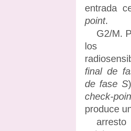
entrada c
point
.
G2/M. P
los p
radiosensib
final de f
de fase S
check-poi
produce un
arresto