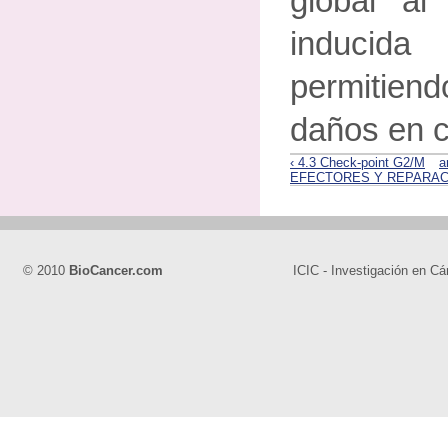
global a
inducida
permitiend
daños en c
‹ 4.3 Check-point G2/M
a
EFECTORES Y REPARACI
© 2010
BioCancer.com
ICIC - Investigación en Cá