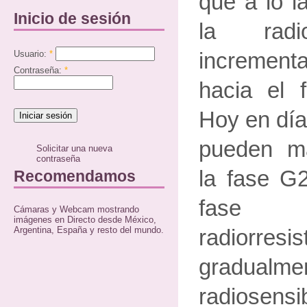
que a lo l
Inicio de sesión
la radio
Usuario:
*
incremen
Contraseña:
*
hacia el 
Hoy en día
pueden m
Solicitar una nueva
contraseña
la fase G
Recomendamos
fase i
Cámaras y Webcam mostrando
imágenes en Directo desde México,
Argentina, España y resto del mundo.
radiorr
gradual
radiosen