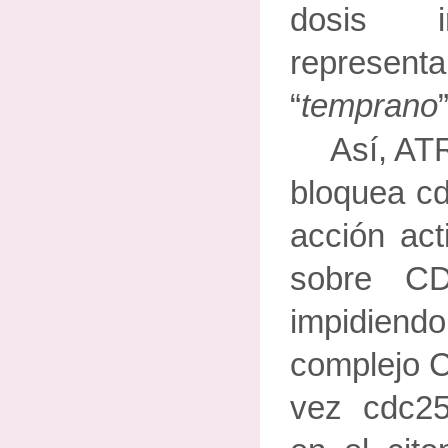
dosis i
represent
“
temprano
”
Así, AT
bloquea cd
acción ac
sobre C
impidiend
complejo C
vez cdc2