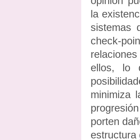
opinión pu
la existen
sistemas 
check-poi
relacion
ellos, lo
posibilid
minimiza l
progresi
porten dañ
estructura 