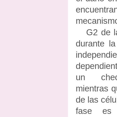
encuentran
mecanismo
G2 de l
durante l
indepen
dependien
un chec
mientras q
de las cél
fase es 