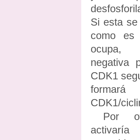
desfosfor
Si esta se
como es 
ocupa, 
negativa p
CDK1 segui
formar
CDK1/cicli
Por o
activar