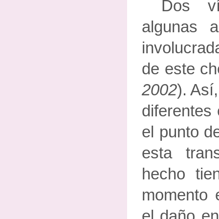
Dos ví
algunas a
involucrad
de este ch
2002
). Así
diferentes
el punto d
esta tran
hecho tie
momento 
el daño en