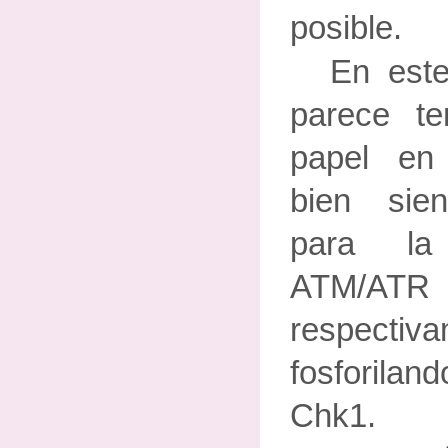
posible.
En est
parece te
papel en 
bien sien
para la
ATM/ATR
respecti
fosforila
Chk1.