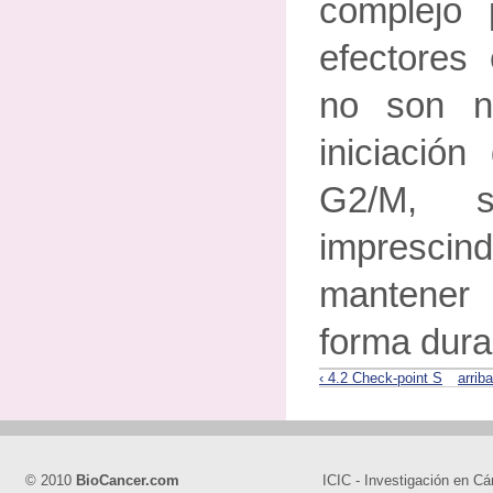
complejo
efectores
no son n
iniciación
G2/M, s
impresc
mantener 
forma dura
‹ 4.2 Check-point S
arriba
© 2010
BioCancer.com
ICIC - Investigación en Cá