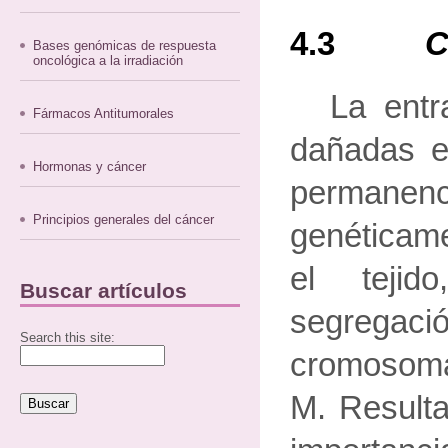
4.3
C
Bases genómicas de respuesta
oncológica a la irradiación
La entr
Fármacos Antitumorales
dañadas e
Hormonas y cáncer
permanenc
Principios generales del cáncer
genética
el teji
Buscar artículos
segregac
Search this site:
cromosoma
M. Resulta