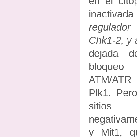
en el cito
inactiva
regulador 
Chk1-2, y 
dejada d
bloqueo
ATM/ATR s
Plk1. Per
sitio
negativam
y Mit1, 