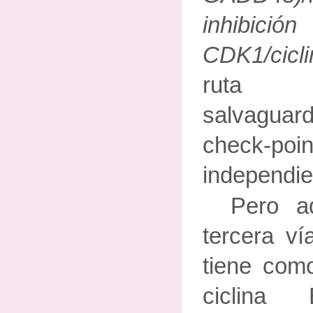
inhibi
CDK1/cicli
ruta si
salvaguar
check-
independie
Pero a
tercera ví
tiene como
ciclin