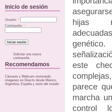
importanc
Inicio de sesión
asegurars
Usuario:
*
hijas r
Contraseña:
*
adecuad
genétic
señalizac
Solicitar una nueva
contraseña
este che
Recomendamos
compleja
Cámaras y Webcam mostrando
imágenes en Directo desde México,
Argentina, España y resto del mundo.
parece qu
marcha un
control 