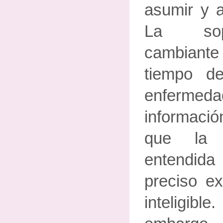
asumir y a
La sopo
cambiant
tiempo d
enferm
informaci
que la 
entendida 
preciso e
inteligible