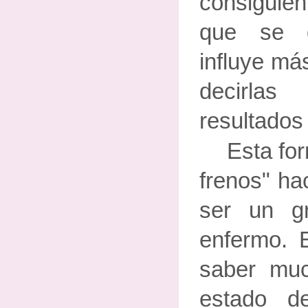
consiguie
que se d
influye má
decirla
resultados
Esta for
frenos" ha
ser un gr
enfermo. 
saber mu
estado d