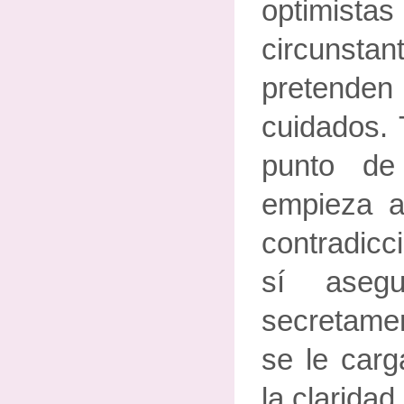
optimis
circunstan
pretend
cuidados. 
punto de
empieza a
contradicc
sí aseg
secretame
se le carg
la claridad