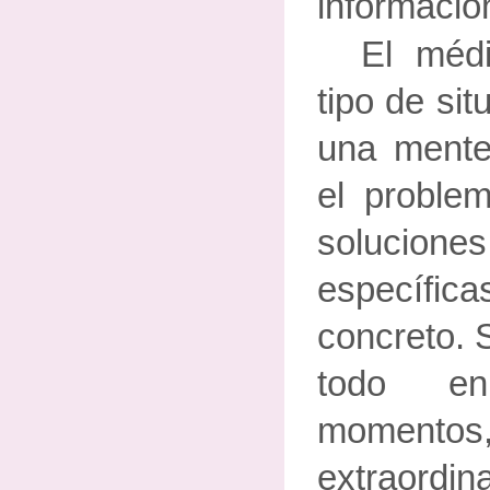
información
El médi
tipo de si
una mente 
el proble
solucion
específic
concreto. 
todo en
moment
extraordin