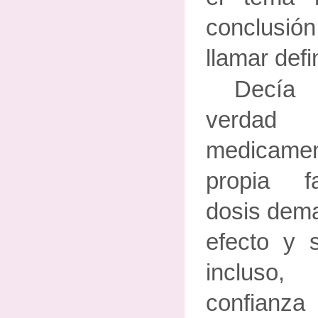
conclusi
llamar defi
Decía
verdad
medicame
propia f
dosis dema
efecto y s
incluso,
confian