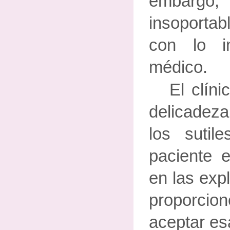
embargo,
insoportab
con lo i
médico.
El clíni
delicadeza
los sutil
paciente 
en las exp
proporci
aceptar es