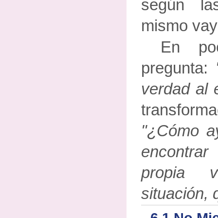
según la
mismo vay
En poc
pregunta:
verdad al
transforma
"¿Cómo ay
encontra
propia 
situación, 
6.1 No Mi