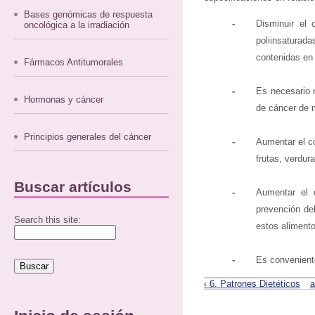
Bases genómicas de respuesta
-
Disminuir el
oncológica a la irradiación
poliinsatura
contenidas en 
Fármacos Antitumorales
-
Es necesario 
Hormonas y cáncer
de cáncer de 
Principios generales del cáncer
-
Aumentar el c
frutas, verdur
Buscar artículos
-
Aumentar el c
prevención de
Search this site:
estos alimento
-
Es convenient
‹ 6. Patrones Dietéticos
a