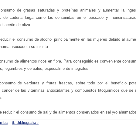
 consumo de grasas saturadas y proteínas animales y aumentar la inge
das de cadena larga como las contenidas en el pescado y monoinsatura
el aceite de oliva.
reducir el consumo de alcohol principalmente en las mujeres debido al aume
mama asociado a su iniesta.
onsumo de alimentos ricos en fibra. Para conseguirlo es conveniente consum
as, legumbres y cereales, especialmente integrales.
onsumo de verduras y frutas frescas, sobre todo por el beneficio pote
l cáncer de las vitaminas antioxidantes y compuestos fitoquímicos que se 
s.
e reducir el consumo de sal y de alimentos conservados en sal y/o ahumado
rriba
8. Bibliografía ›