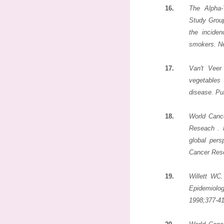
16.
The Alpha-
Study Group
the incide
smokers. N
17.
Van't Vee
vegetables 
disease. Pu
18.
World Canc
Reseach . F
global pers
Cancer Res
19.
Willett WC.
Epidemiolog
1998;377-41