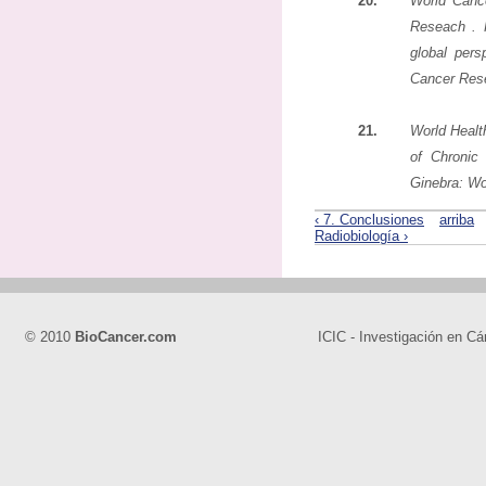
20.
World Canc
Reseach . F
global pers
Cancer Res
21.
World Health
of Chronic
Ginebra: Wo
‹ 7. Conclusiones
arriba
Radiobiología ›
© 2010
BioCancer.com
ICIC - Investigación en Cá