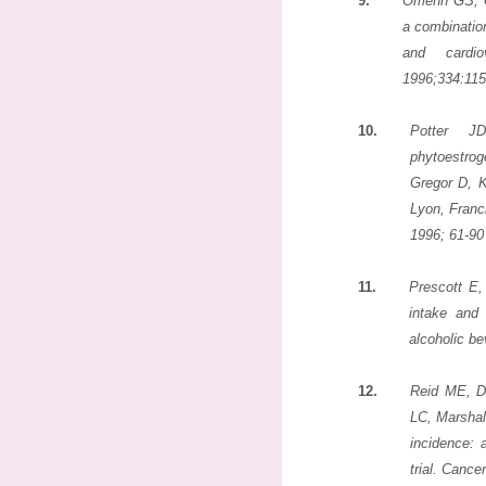
9.
Omenn GS, G
a combinatio
and cardi
1996;334:115
10.
Potter J
phytoestro
Gregor D, K
Lyon, Franc
1996; 61-90
11.
Prescott E
intake and 
alcoholic b
12.
Reid ME, Du
LC, Marshal
incidence: 
trial. Canc