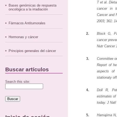
T et al. Dieta
Bases genómicas de respuesta
cancer in t
oncológica a la irradiación
Cancer and N
2003; 361: 1
Fármacos Antitumorales
2.
Block G, Pa
Hormonas y cáncer
cancer preven
Nutr Cancer 
Principios generales del cáncer
3.
Committee on
Report of he
Buscar artículos
aspects of
stationaty of
Search this site:
4.
Doll R, Pe
estimates of
today. J Natl
5.
Hamajima N, 