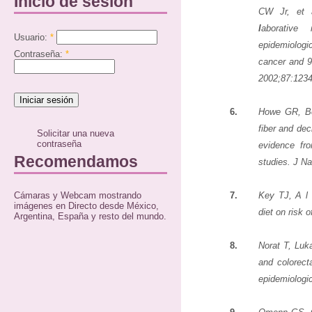
Inicio de sesión
CW Jr, et a
l
aborative
Usuario:
*
epidemiologi
Contraseña:
*
cancer and 9
2002;87:1234
6.
Howe GR, B
fiber and dec
Solicitar una nueva
contraseña
evidence fr
Recomendamos
studies. J Na
Cámaras y Webcam mostrando
7.
Key TJ, A l 
imágenes en Directo desde México,
diet on risk 
Argentina, España y resto del mundo.
8.
Norat T, Luk
and colorect
epidemiologic