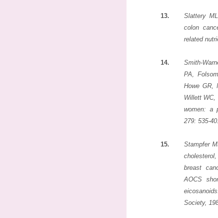
13.
Slattery ML
colon canc
related nut
14.
Smith-Warn
PA, Folso
Howe GR, M
Willett WC,
women: a p
279: 535-40
15.
Stampfer MJ
cholesterol, 
breast can
AOCS short
eicosanoi
Society, 19