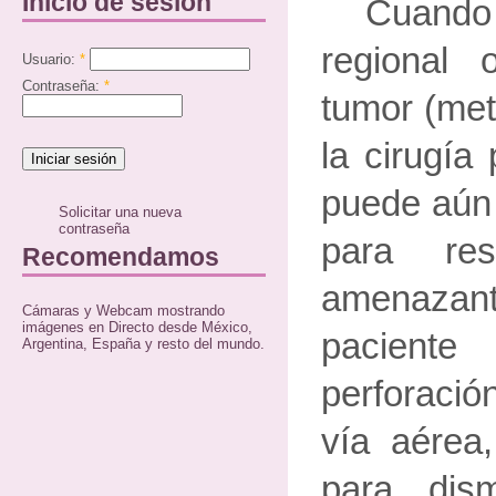
Inicio de sesión
Cuand
regional 
Usuario:
*
Contraseña:
*
tumor (met
la cirugía
puede aún 
Solicitar una nueva
contraseña
para res
Recomendamos
amenazant
Cámaras y Webcam mostrando
imágenes en Directo desde México,
pacient
Argentina, España y resto del mundo.
perforació
vía aérea,
para dis