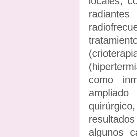
locales, c
radian
radiofre
tratami
(criote
(hiperterm
como inm
ampliado
quirúrg
resultado
algunos c