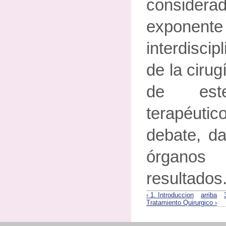
considera
exponen
interdiscip
de la cirug
de este
terapéutic
debate, d
órganos 
resultados
‹ 1. Introduccion
arriba
Tratamiento Quirurgico ›