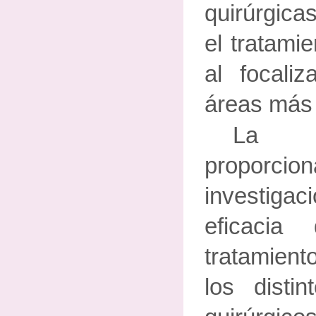
quirúrgica
el tratami
al focali
áreas más 
La i
proporc
investigac
eficacia
tratamient
los distin