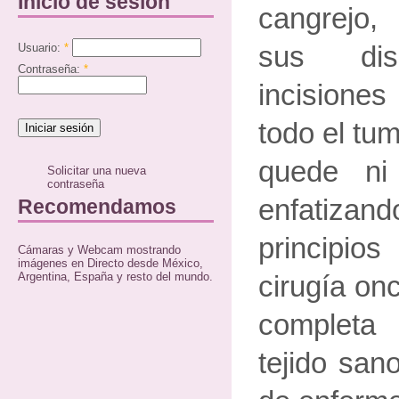
Inicio de sesión
cangrejo
Usuario:
*
sus dis
Contraseña:
*
incisiones
todo el tu
quede ni
Solicitar una nueva
contraseña
enfatiz
Recomendamos
principi
Cámaras y Webcam mostrando
imágenes en Directo desde México,
Argentina, España y resto del mundo.
cirugía onc
completa
tejido san