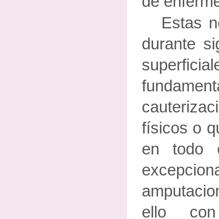
de enferm
Estas n
durante si
superfici
fundament
cauteriz
físicos o 
en todo
excepciona
amputacio
ello co