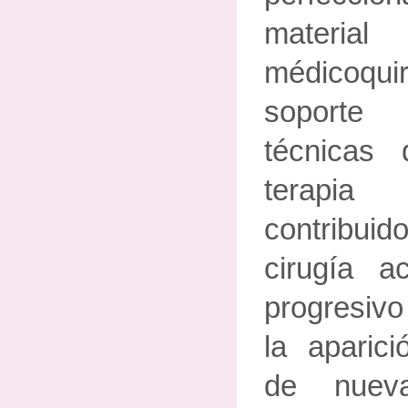
material
médicoqu
soporte
técnicas
terapia
contribuido
cirugía 
progresiv
la aparici
de nueva