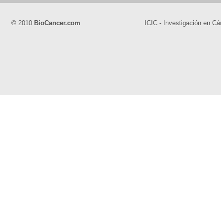
© 2010
BioCancer.com
ICIC - Investigación en Cá