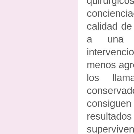
quirúrgic
concienc
calidad de
a una e
interven
menos agre
los llam
conser
consig
resulta
superviven