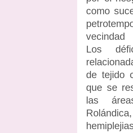
como suce
petrote
vecindad d
Los défi
relacionad
de tejido 
que se res
las áre
Rolándi
hemiplej