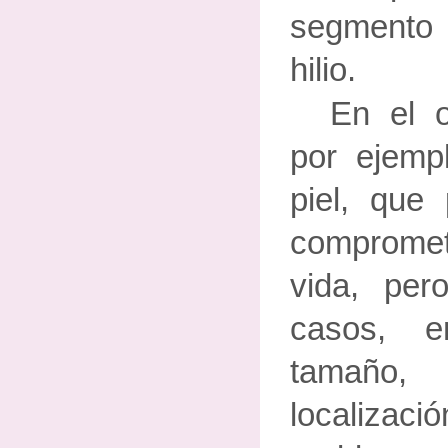
segmento 
hilio.
En el o
por ejemp
piel, que
compromete
vida, pe
casos, 
tamaño,
localizaci