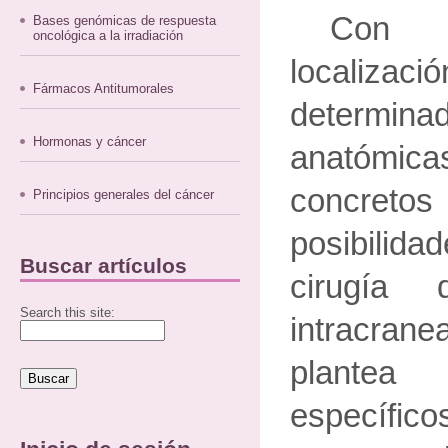
Con r
Bases genómicas de respuesta
oncológica a la irradiación
localiza
Fármacos Antitumorales
determi
Hormonas y cáncer
anatómi
concreto
Principios generales del cáncer
posibilida
Buscar artículos
cirugía
Search this site:
intracran
plante
específi