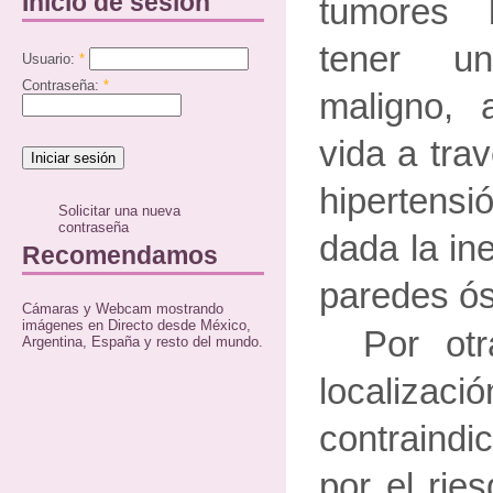
Inicio de sesión
tumores 
tener un
Usuario:
*
Contraseña:
*
maligno, 
vida a tra
hipertens
Solicitar una nueva
contraseña
dada la ine
Recomendamos
paredes ó
Cámaras y Webcam mostrando
imágenes en Directo desde México,
Por otr
Argentina, España y resto del mundo.
locali
contraindic
por el rie