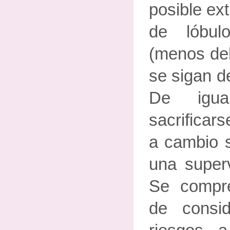
posible ex
de lóbul
(menos del
se sigan d
De igu
sacrificars
a cambio 
una superv
Se compr
de consid