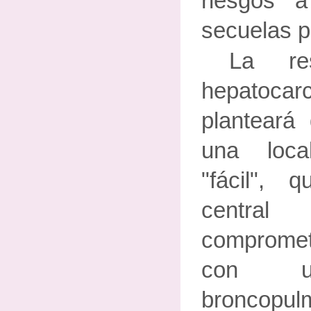
riesgos 
secuelas p
La re
hepatoc
planteará
una local
"fácil",
central
compromet
con un
broncop