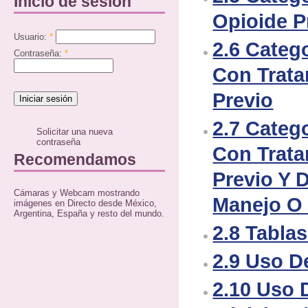
Inicio de sesión
Opioide P
Usuario:
*
2.6 Catego
Contraseña:
*
Con Trata
Previo
2.7 Catego
Solicitar una nueva
contraseña
Con Trata
Recomendamos
Previo Y D
Cámaras y Webcam mostrando
Manejo O 
imágenes en Directo desde México,
Argentina, España y resto del mundo.
2.8 Tabla
2.9 Uso D
2.10 Uso 