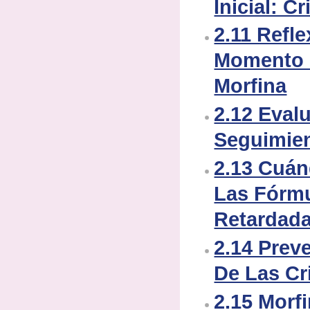
Inicial: Cr
2.11 Refl
Momento D
Morfina
2.12 Eval
Seguimie
2.13 Cuán
Las Fórmu
Retardad
2.14 Prev
De Las Cr
2.15 Morf