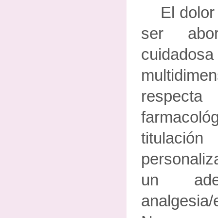
El dolo
ser abo
cuidado
multidimen
respecta
farmacológ
titulac
personaliz
un ade
analgesia