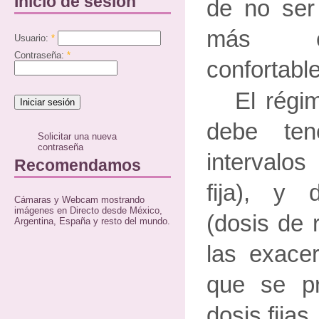
Inicio de sesión
de no ser 
más co
Usuario:
*
Contraseña:
*
confortable
El régi
debe ten
Solicitar una nueva
contraseña
intervalo
Recomendamos
fija), y
Cámaras y Webcam mostrando
imágenes en Directo desde México,
(dosis de 
Argentina, España y resto del mundo.
las exacer
que se pr
dosis fijas.