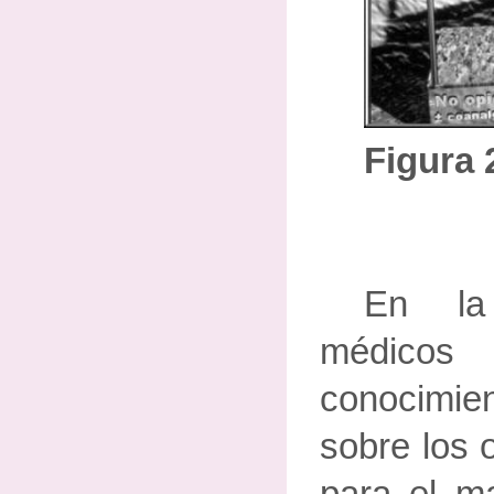
Figura 
En la 
médico
conocimi
sobre los 
para el ma