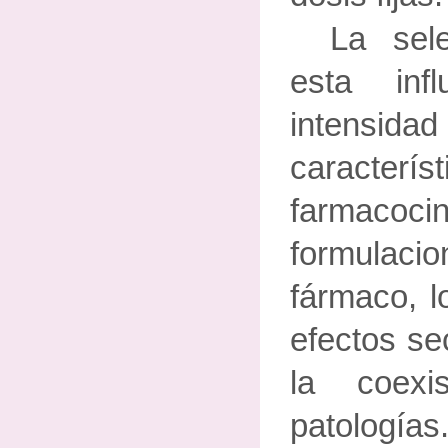
La sele
esta inf
intensid
característ
farmaco
formulacio
fármaco, l
efectos se
la coexi
patologías