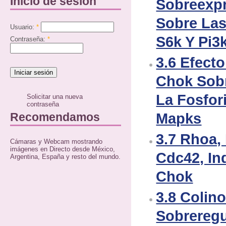
Inicio de sesión
Sobreexp
Sobre Las
Usuario:
*
S6k Y Pi3
Contraseña:
*
3.6 Efect
Chok Sobr
La Fosfor
Solicitar una nueva
contraseña
Mapks
Recomendamos
3.7 Rhoa,
Cámaras y Webcam mostrando
imágenes en Directo desde México,
Cdc42, In
Argentina, España y resto del mundo.
Chok
3.8 Colin
Sobreregu