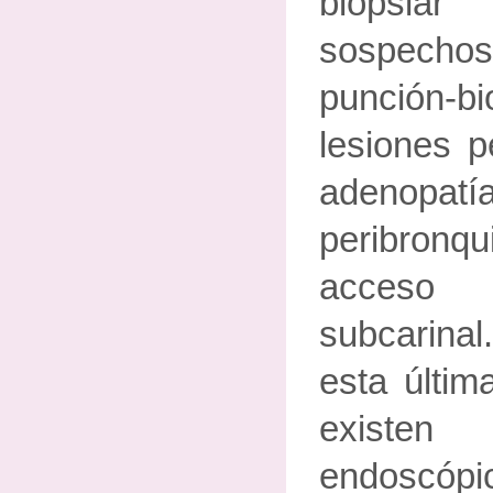
biopsi
sospech
punción-bi
lesiones p
adenopatía
peribronq
acceso
subcarinal
esta últim
exist
endoscópi