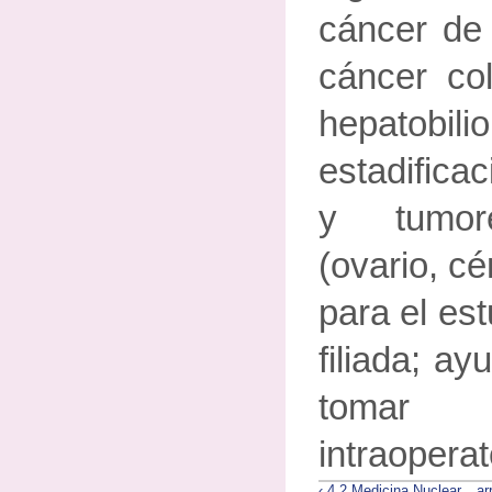
cáncer de 
cáncer col
hepatobili
estadifica
y tumore
(ovario, cé
para el est
filiada; a
tomar
intraoperat
‹ 4.2 Medicina Nuclear
ar