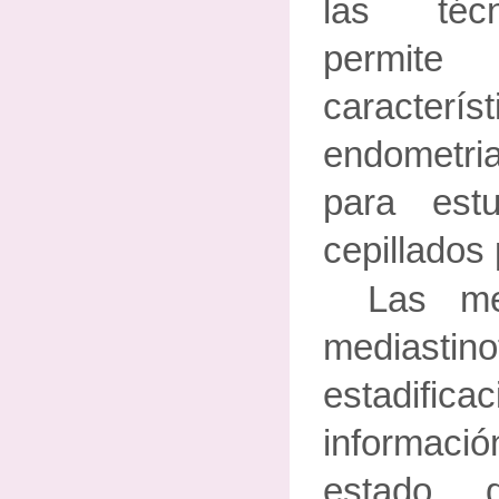
las técn
permite
caracter
endometrial
para estu
cepillados 
Las me
medias
estadific
informaci
estado 