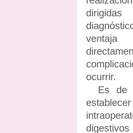
realizac
dirigid
diagnóstic
ventaj
direc
complica
ocurrir.
Es de g
estable
intraopera
digestivos