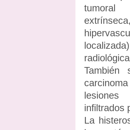
tumora
extrínseca
hipervascu
localizada
radiológi
También s
carcino
lesiones
infiltrados
La histero