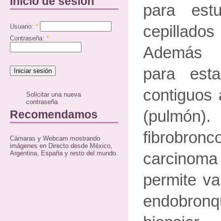
Inicio de sesión
para estu
Usuario:
*
cepillado
Contraseña:
*
Además p
para est
contiguos 
Solicitar una nueva
contraseña
(pul
Recomendamos
fibrobro
Cámaras y Webcam mostrando
imágenes en Directo desde México,
Argentina, España y resto del mundo.
carcinom
permite va
endobron